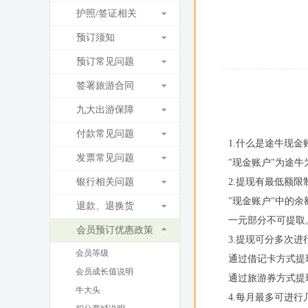
护照/签证相关
预订须知
预订常见问题
签署旅游合同
九大出游保障
付款常见问题
1.什么是途牛现金
发票常见问题
"现金账户"为途
银行相关问题
2.提现有最低额限
"现金账户"中的
退款、退换货
一元部分不可提取
会员预订优惠政策
3.提现可分多次进
会员等级
通过借记卡方式提
会员成长值说明
通过旅游券方式提
牛大头
4.每月最多可进行