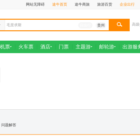
网站无障碍
途牛首页
途牛商旅
旅游百货
企业出行
高级
自由行
贵州
机票
火车票
酒店
门票
主题游
邮轮游
出游服
>
问题解答